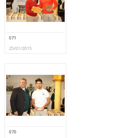
071
25/01/2015
070