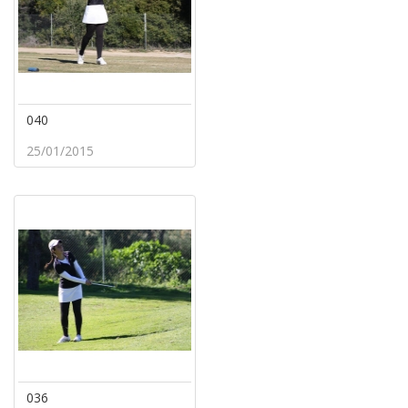
040
25/01/2015
036