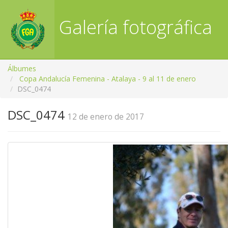
Galería fotográfica
RFGA
Álbumes
Copa Andalucía Femenina - Atalaya - 9 al 11 de enero
DSC_0474
DSC_0474
12 de enero de 2017