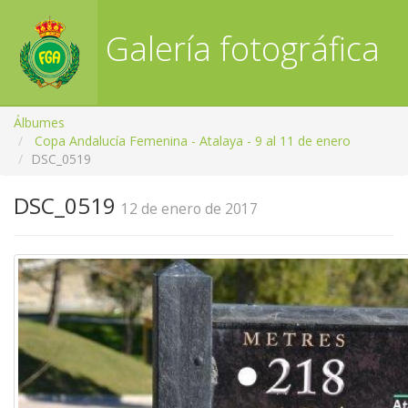
Galería fotográfica
RFGA
Álbumes
Copa Andalucía Femenina - Atalaya - 9 al 11 de enero
DSC_0519
DSC_0519
12 de enero de 2017