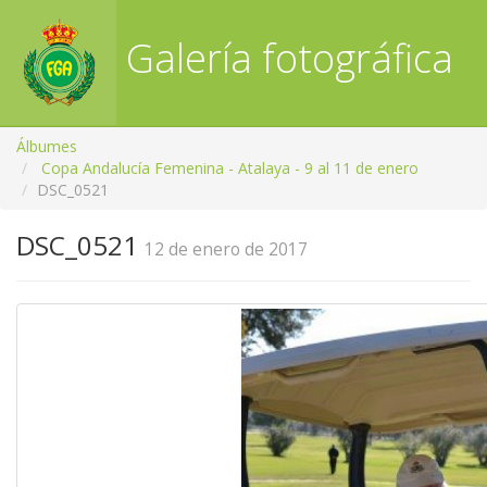
Galería fotográfica
RFGA
Álbumes
Copa Andalucía Femenina - Atalaya - 9 al 11 de enero
DSC_0521
DSC_0521
12 de enero de 2017