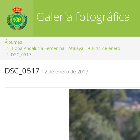
Galería fotográfica
RFGA
Álbumes
Copa Andalucía Femenina - Atalaya - 9 al 11 de enero
DSC_0517
DSC_0517
12 de enero de 2017