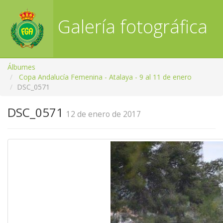
Galería fotográfica
RFGA
Álbumes
Copa Andalucía Femenina - Atalaya - 9 al 11 de enero
DSC_0571
DSC_0571
12 de enero de 2017