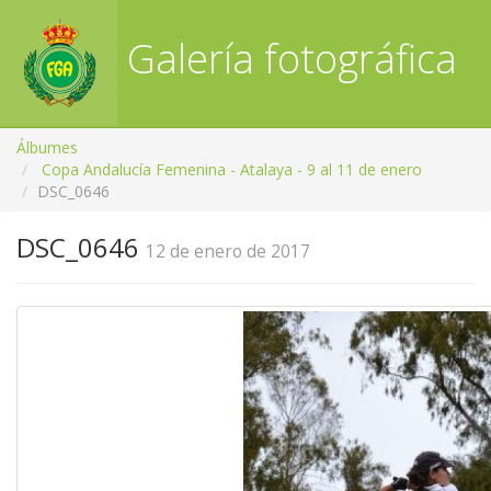
Galería fotográfica
RFGA
Álbumes
Copa Andalucía Femenina - Atalaya - 9 al 11 de enero
DSC_0646
DSC_0646
12 de enero de 2017