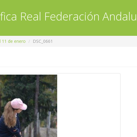
fica
Real Federación Andalu
l 11 de enero
DSC_0661