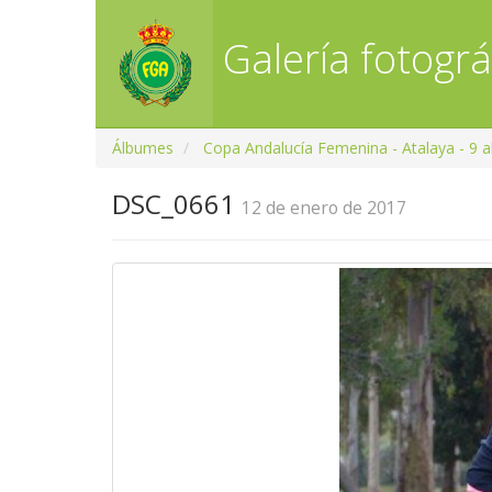
Galería fotográ
Álbumes
Copa Andalucía Femenina - Atalaya - 9 a
DSC_0661
12 de enero de 2017