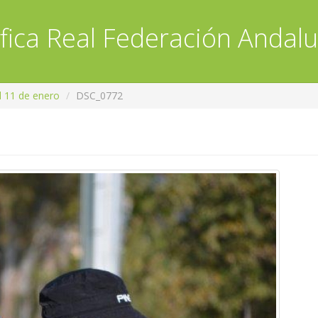
fica
Real Federación Andalu
l 11 de enero
DSC_0772