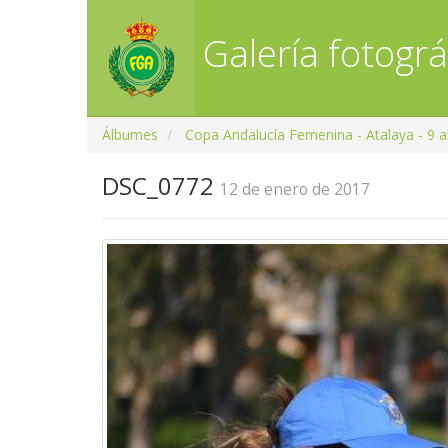
Galería fotográ
Álbumes
Copa Andalucía Femenina - Atalaya - 9 a
DSC_0772
12 de enero de 2017