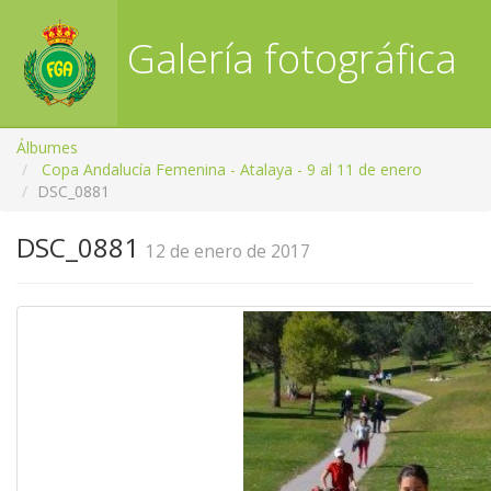
Galería fotográfica
RFGA
Álbumes
Copa Andalucía Femenina - Atalaya - 9 al 11 de enero
DSC_0881
DSC_0881
12 de enero de 2017