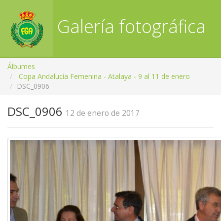
Galería fotográfica
RFGA
Álbumes
Copa Andalucía Femenina - Atalaya - 9 al 11 de enero
DSC_0906
DSC_0906
12 de enero de 2017