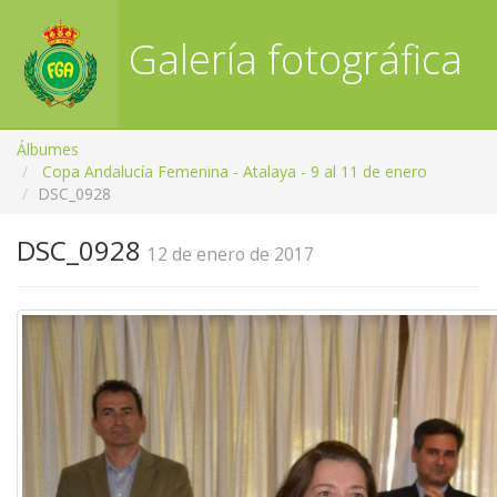
Galería fotográfica
RFGA
Álbumes
Copa Andalucía Femenina - Atalaya - 9 al 11 de enero
DSC_0928
DSC_0928
12 de enero de 2017