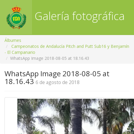
Galería fotográfica
RFGA
Álbumes
Campeonatos de Andalucía Pitch and Putt Sub16 y Benjamín
- El Campanario
WhatsApp Image 2018-08-05 at 18.16.43
WhatsApp Image 2018-08-05 at
18.16.43
6 de agosto de 2018