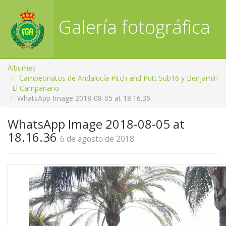
Galería fotográfica
RFGA
Álbumes
Campeonatos de Andalucía Pitch and Putt Sub16 y Benjamín
- El Campanario
WhatsApp Image 2018-08-05 at 18.16.36
WhatsApp Image 2018-08-05 at
18.16.36
6 de agosto de 2018