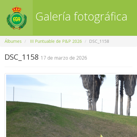
Galería fotográfica
RFGA
Álbumes
III Puntuable de P&P 2026
DSC_1158
DSC_1158
17 de marzo de 2026