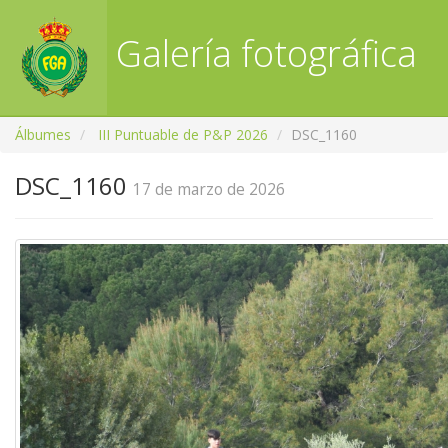
Galería fotográfica
RFGA
Álbumes
III Puntuable de P&P 2026
DSC_1160
DSC_1160
17 de marzo de 2026