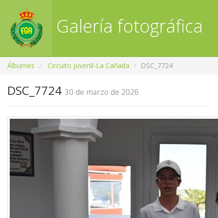
Galería fotográfica
RFGA
Álbumes
Circuito Juvenil-La Cañada
DSC_7724
DSC_7724
30 de marzo de 2026