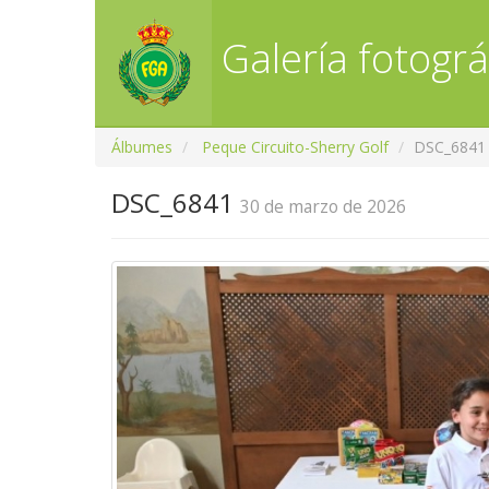
Galería fotográ
Álbumes
Peque Circuito-Sherry Golf
DSC_6841
DSC_6841
30 de marzo de 2026