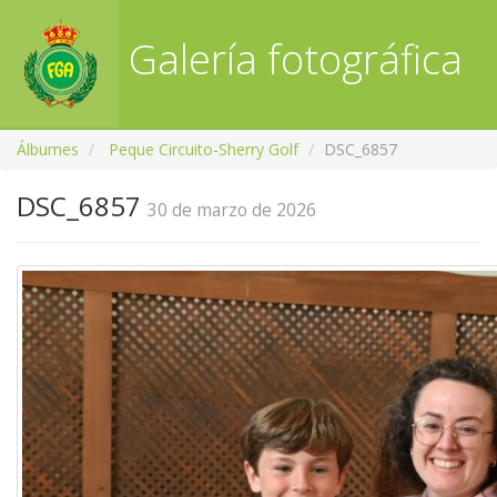
Galería fotográfica
RFGA
Álbumes
Peque Circuito-Sherry Golf
DSC_6857
DSC_6857
30 de marzo de 2026