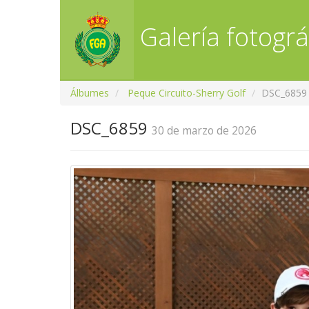
Galería fotográ
Álbumes
Peque Circuito-Sherry Golf
DSC_6859
DSC_6859
30 de marzo de 2026