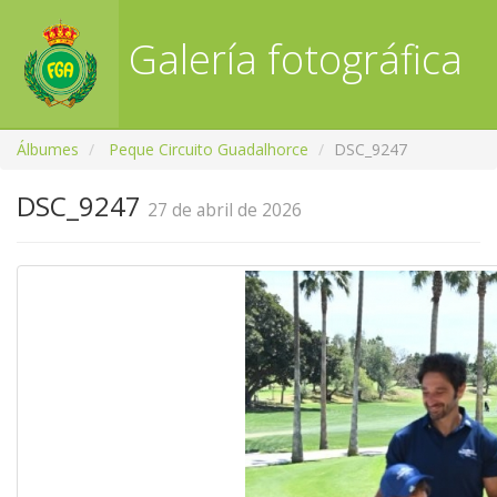
Galería fotográfica
RFGA
Álbumes
Peque Circuito Guadalhorce
DSC_9247
DSC_9247
27 de abril de 2026