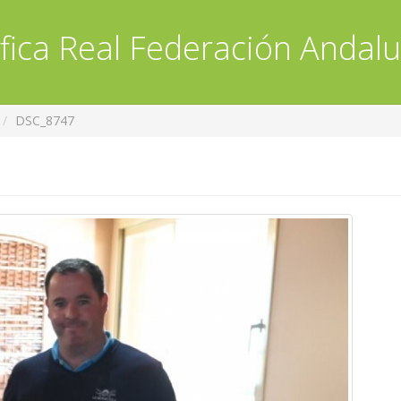
fica
Real Federación Andalu
DSC_8747