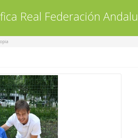
fica
Real Federación Andalu
opia