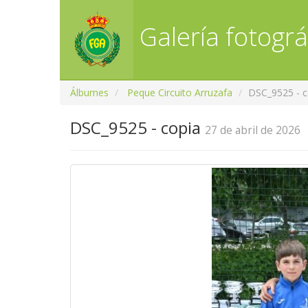
Galería fotográ
Álbumes
Peque Circuito Arruzafa
DSC_9525 - c
DSC_9525 - copia
27 de abril de 2026