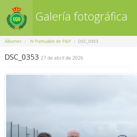
Galería fotográfica
RFGA
Álbumes
IV Puntuable de P&P
DSC_0353
DSC_0353
27 de abril de 2026