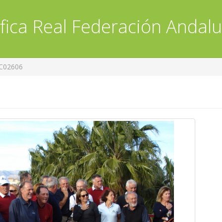
fica
Real Federación Andalu
C02606